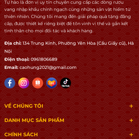
Tự hào là đơn vị uy tín chuyên cung cấp các dòng rượu
Phong cách:
vang nhập khẩu chính ngạch cùng những sản vật hiếm từ
thiên nhiên. Chúng tôi mang đến giải pháp quà tặng đẳng
Mạnh mẽ – Phức hợp – Sang trọng – Đậm chất Chile
cấp, được thiết kế riêng biệt để tôn vinh vị thế và gắn kết
hiện đại
tình thân cho mọi đối tác và khách hàng.
Địa chỉ:
134 Trung Kính, Phường Yên Hòa (Cầu Giấy cũ), Hà
Nội
👃 Hương thơm đặc trưng
Điện thoại:
0961806689
Tầng hương rất sâu và nhiều lớp:
Email:
caohung2021@gmail.com
🫐 Cassis
🍒 Cherry đen
🍑 Mận chín
VỀ CHÚNG TÔI
🫐 Việt quất
DANH MỤC SẢN PHẨM
🍫 Chocolate đen
CHÍNH SÁCH
🥃 Vanilla