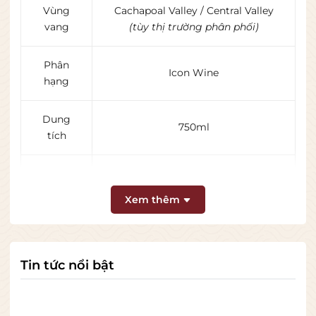
Vùng
Cachapoal Valley / Central Valley
vang
(tùy thị trường phân phối)
Phân
Icon Wine
hạng
Dung
750ml
tích
Nồng độ
14%
cồn
Xem thêm
Loại vang
Vang đỏ cao cấp
Tin tức nổi bật
Khoảng 18 tháng trong thùng sồi
Ủ gỗ sồi
Pháp