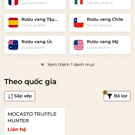
(46 sản phẩm)
(45 sản phẩm)
Rượu vang Tây
Rượu vang Chile
Ban Nha
(0 sản phẩm)
(41 sản phẩm)
Rượu vang Úc
Rượu vang Mỹ
(8 sản phẩm)
(2 sản phẩm)
Xem thêm 1 danh mục
Theo quốc gia
0
Sắp xếp
Bộ lọc
MOCASTO TRUFFLE
HUNTER
Liên hệ