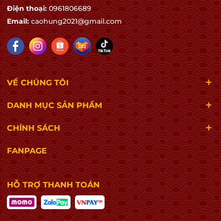
Điện thoại:
0961806689
Email:
caohung2021@gmail.com
VỀ CHÚNG TÔI
DANH MỤC SẢN PHẨM
CHÍNH SÁCH
FANPAGE
HỖ TRỢ THANH TOÁN