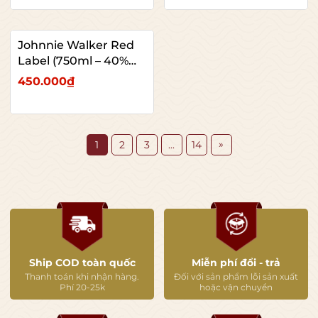
Johnnie Walker Red
Label (750ml – 40%
ABV)
450.000₫
»
1
2
3
...
14
Ship COD toàn quốc
Miễn phí đổi - trả
Thanh toán khi nhận hàng.
Đối với sản phẩm lỗi sản xuất
Phí 20-25k
hoặc vận chuyển