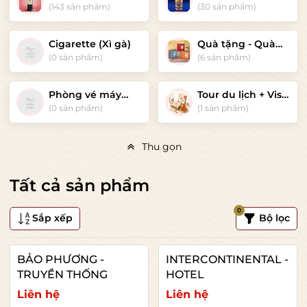
(Whisky)
(143 sản phẩm)
(30 sản phẩm)
Cigarette (Xì gà)
Quà tặng - Quà
tết cao cấp
(0 sản phẩm)
(6 sản phẩm)
Phòng vé máy
Tour du lịch + Visa
bay Nội địa +
quốc tế
(0 sản phẩm)
(1 sản phẩm)
Quốc tế
Thu gọn
Tất cả sản phẩm
0
Sắp xếp
Bộ lọc
BẢO PHƯƠNG -
INTERCONTINENTAL -
TRUYỀN THỐNG
HOTEL
Liên hệ
Liên hệ