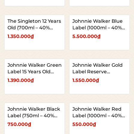
The Singleton 12 Years
Johnnie Walker Blue
Old (700ml – 40%
Label (1000ml – 40%
ABV)
ABV)
1.350.000₫
5.500.000₫
Johnnie Walker Green
Johnnie Walker Gold
Label 15 Years Old
Label Reserve
(1000ml – 43% ABV)
(1000ml – 40% ABV)
1.390.000₫
1.550.000₫
Johnnie Walker Black
Johnnie Walker Red
Label (750ml – 40%
Label (1000ml – 40%
ABV)
ABV)
750.000₫
550.000₫