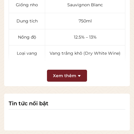
Giống nho
Sauvignon Blanc
Dung tích
750ml
Nồng độ
12.5% – 13%
Loại vang
Vang trắng khô (Dry White Wine)
Phong cách
Tươi – citrus – dễ uống
Xem thêm
Theo mô tả của nhà sản xuất và Vivino, đây là dòng
Sauvignon Blanc trẻ trung, thiên về trái cây và độ tươi
mát.
Tin tức nổi bật
👃 Hương vị đặc trưng
Mùi hương:
Bưởi 🍋