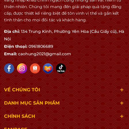
vang nhập khẩu chính ngạch cùng những sản vật hiếm từ
thiên nhiên. Chúng tôi mang đến giải pháp quà tặng đẳng
cấp, được thiết kế riêng biệt để tôn vinh vị thế và gắn kết
tình thân cho mọi đối tác và khách hàng.
Địa chỉ:
134 Trung Kính, Phường Yên Hòa (Cầu Giấy cũ), Hà
Nội
Điện thoại:
0961806689
Email:
caohung2021@gmail.com
VỀ CHÚNG TÔI
DANH MỤC SẢN PHẨM
CHÍNH SÁCH