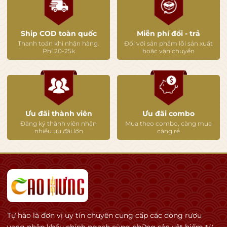
❄️ Cách phục vụ
Ship COD toàn quốc
Miễn phí đổi - trả
Ngon nhất:
Thanh toán khi nhận hàng.
Đối với sản phẩm lỗi sản xuất
6–8°C
Phí 20-25k
hoặc vận chuyển
👉 Nên:
ướp đá khoảng 20–30 phút trước khi uống.
Ưu đãi thành viên
Ưu đãi combo
🍽️ Kết hợp món ăn
Đăng ký thành viên nhận
Mua theo combo, càng mua
Đây là chai cực hợp với:
nhiều ưu đãi lớn
càng rẻ
Hải sản 🦐
Hàu
Cá hấp
Salad
Gà luộc
Bánh mướt 👍
Tự hào là đơn vị uy tín chuyên cung cấp các dòng rượu