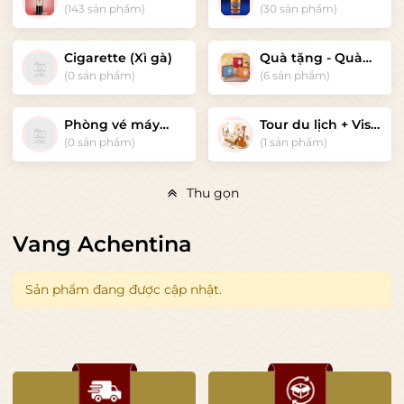
(Whisky)
(143 sản phẩm)
(30 sản phẩm)
Cigarette (Xì gà)
Quà tặng - Quà
tết cao cấp
(0 sản phẩm)
(6 sản phẩm)
Phòng vé máy
Tour du lịch + Visa
bay Nội địa +
quốc tế
(0 sản phẩm)
(1 sản phẩm)
Quốc tế
Thu gọn
Vang Achentina
Sản phẩm đang được cập nhật.