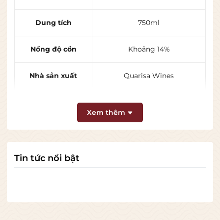
Dung tích
750ml
Nồng độ cồn
Khoảng 14%
Nhà sản xuất
Quarisa Wines
Nhà làm vang
John Quarisa
Xem thêm
👃 Hương thơm đặc trưng
🍇 Mận chín
Tin tức nổi bật
🫐 Blackberry (mâm xôi đen)
🍓 Dâu rừng nhẹ
🌶 Tiêu đen, gia vị cay nhẹ
🪵 Gỗ sồi tinh tế
🍫 Socola đen
🌿 Thảo mộc nhẹ