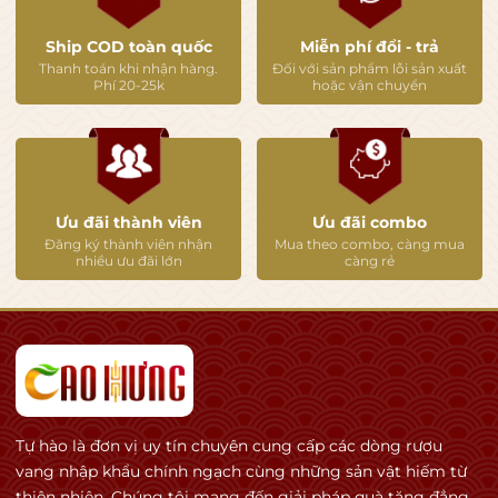
🍽️ Kết hợp món ăn
🥩 Bò nướng / steak
Ship COD toàn quốc
Miễn phí đổi - trả
Thanh toán khi nhận hàng.
Đối với sản phẩm lỗi sản xuất
🍖 Sườn cừu Úc
Phí 20-25k
hoặc vận chuyển
🍔 Burger bò
🦆 Vịt quay
🍕 Món nướng BBQ
🧀 Phô mai cheddar
Ưu đãi thành viên
Ưu đãi combo
Đăng ký thành viên nhận
Mua theo combo, càng mua
nhiều ưu đãi lớn
càng rẻ
Tự hào là đơn vị uy tín chuyên cung cấp các dòng rượu
vang nhập khẩu chính ngạch cùng những sản vật hiếm từ
thiên nhiên. Chúng tôi mang đến giải pháp quà tặng đẳng