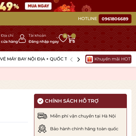
độc bản cho doanh nghiệp
HOTLINE
0961806689
Địa chỉ
Tài khoản
0
cửa hàng
Đăng nhập ngay
VÉ MÁY BAY NỘI ĐỊA + QUỐC TẾ
TOUR DU LỊCH + VISA Q
Khuyến mãi HOT
CHÍNH SÁCH HỖ TRỢ
Miễn phí vận chuyển tại Hà Nội
Bảo hành chính hãng toàn quốc