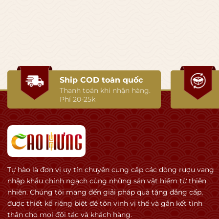
Điểm nổi tiếng nhất của chai này là:
dùng khoảng 40–50% reserve wines
có những phần vang nền lưu trữ tới hơn 10 năm tuổi
👉 Điều này tạo nên:
độ sâu rất mạnh
Ship COD toàn quốc
cảm giác trưởng thành
Thanh toán khi nhận hàng.
texture cực kỳ mượt
Phí 20-25k
hậu vị “đậm Champagne” hơn nhiều chai cùng phân kh
⏳ Quá trình ủ
Ủ lâu trong hầm đá phấn (chalk cellars)
Thời gian lees aging dài hơn tiêu chuẩn Champagne NV
Tự hào là đơn vị uy tín chuyên cung cấp các dòng rượu vang
Bubbles nhỏ và bền hơn
nhập khẩu chính ngạch cùng những sản vật hiếm từ thiên
Charles Heidsieck nổi tiếng với hệ thống hầm chalk cellar 
nhiên. Chúng tôi mang đến giải pháp quà tặng đẳng cấp,
được thiết kế riêng biệt để tôn vinh vị thế và gắn kết tình
thân cho mọi đối tác và khách hàng.
👃 Hương vị đặc trưng