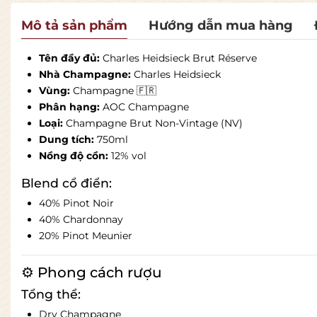
Mô tả sản phẩm
Hướng dẫn mua hàng
Tên đầy đủ:
Charles Heidsieck Brut Réserve
Nhà Champagne:
Charles Heidsieck
Vùng:
Champagne
🇫🇷
Phân hạng:
AOC Champagne
Loại:
Champagne Brut Non-Vintage (NV)
Dung tích:
750ml
Nồng độ cồn:
12% vol
Blend cổ điển:
40% Pinot Noir
40% Chardonnay
20% Pinot Meunier
⚙️ Phong cách rượu
Tổng thể:
Dry Champagne