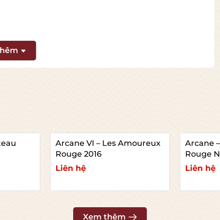
thêm
ố Brut NV.
teau
Arcane VI – Les Amoureux
Arcane –
Rouge 2016
Rouge 
Liên hệ
Liên hệ
Xem chi tiết
Xem c
Xem thêm