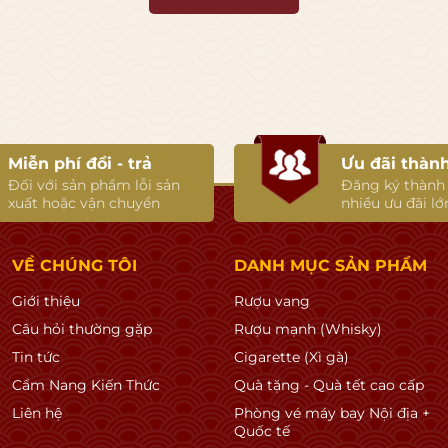
Miễn phí đổi - trả
Ưu đãi thành
Đối với sản phẩm lỗi sản
Đăng ký thành
xuất hoặc vận chuyển
nhiều ưu đãi lớ
úc
VỀ CHÚNG TÔI
DANH MỤC SẢN PHẨM
Giới thiệu
Rượu vang
Câu hỏi thường gặp
Rượu mạnh (Whisky)
Tin tức
Cigarette (Xì gà)
Cẩm Nang Kiến Thức
Quà tặng - Quà tết cao cấp
thuộc di sản UNESCO.
Liên hệ
Phòng vé máy bay Nội địa +
Quốc tế