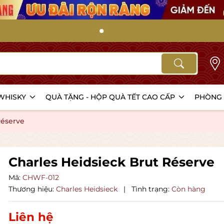
iao
Dịch vụ quà tặng thiết kế 
 WHISKY
QUÀ TẶNG - HỘP QUÀ TẾT CAO CẤP
PHÒNG 
Réserve
Charles Heidsieck Brut Réserve
Mã:
CHWF-012
Thương hiệu:
Charles Heidsieck
|
Tình trạng:
Còn hàng
Liên hệ