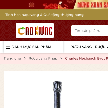
Caohunghangxin.com - Nâng tầm vị thế, kết nối tâm g
DANH MỤC SẢN PHẨM
RƯỢU VANG - RƯỢU
Trang chủ
Rượu vang Pháp
Charles Heidsieck Brut 