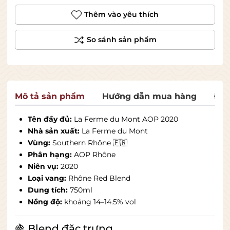
Thêm vào yêu thích
Mô tả sản phẩm
Hướng dẫn mua hàng
Đán
Tên đầy đủ:
La Ferme du Mont AOP 2020
Nhà sản xuất:
La Ferme du Mont
Vùng:
Southern Rhône 🇫🇷
Phân hạng:
AOP Rhône
Niên vụ:
2020
Loại vang:
Rhône Red Blend
Dung tích:
750ml
Nồng độ:
khoảng 14–14.5% vol
🍇 Blend đặc trưng