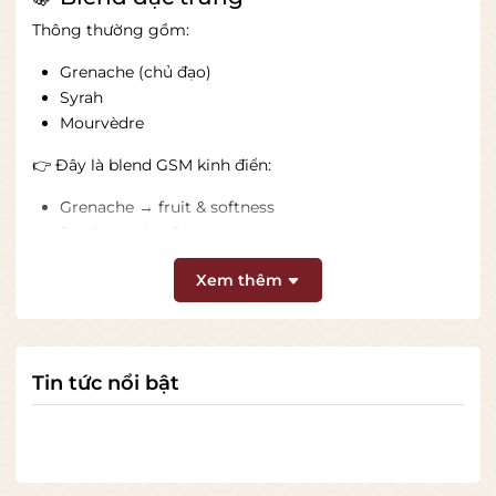
Thông thường gồm:
Grenache (chủ đạo)
Syrah
Mourvèdre
👉 Đây là blend GSM kinh điển:
Grenache → fruit & softness
Syrah → spice & structure
Mourvèdre → chiều sâu savory
Xem thêm
⚙️ Phong cách rượu
Tổng thể:
Tin tức nổi bật
Dry red wine
Medium to Full body
Tannin mềm mượt
Alcohol khá cao
Fruit-forward đẹp