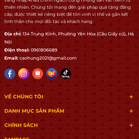
vang nhập khẩu chính ngạch cùng những sản vật hiếm từ
chiều sâu Mediterranean.
thiên nhiên. Chúng tôi mang đến giải pháp quà tặng đẳng
cấp, được thiết kế riêng biệt để tôn vinh vị thế và gắn kết
🛢️ Quá trình sản xuất
tình thân cho mọi đối tác và khách hàng.
Phong cách La Ferme du Mont:
Địa chỉ:
134 Trung Kính, Phường Yên Hòa (Cầu Giấy cũ), Hà
thu hoạch thủ công,
Nội
can thiệp tối thiểu,
Điện thoại:
0961806689
extraction vừa phải để giữ elegance.
Email:
caohung2021@gmail.com
Aging:
dùng:
concrete tanks,
foudre lớn,
oak cũ nhiều hơn oak mới.
VỀ CHÚNG TÔI
👉 Kết quả:
DANH MỤC SẢN PHẨM
fruit rất sạch,
CHÍNH SÁCH
oak không lấn át,
terroir nổi bật hơn.