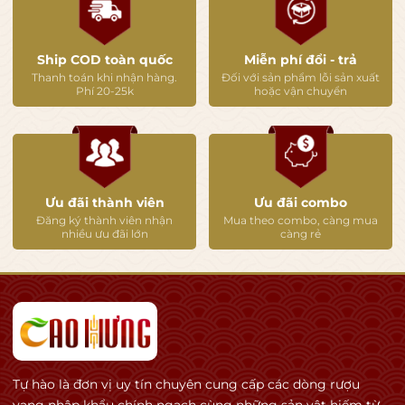
Southern Rhône nổi tiếng:
khí hậu Địa Trung Hải nóng,
nhiều nắng,
Ship COD toàn quốc
Miễn phí đổi - trả
gió Mistral mạnh.
Thanh toán khi nhận hàng.
Đối với sản phẩm lỗi sản xuất
Phí 20-25k
hoặc vận chuyển
👉 Điều này giúp:
Grenache chín đẹp,
tannin mềm,
spice & herbs phát triển rõ.
Ưu đãi thành viên
Ưu đãi combo
Đất:
Đăng ký thành viên nhận
Mua theo combo, càng mua
nhiều ưu đãi lớn
càng rẻ
limestone,
clay,
galets roulés (đá cuội Rhône).
👉 Tạo:
mineral nhẹ,
Tự hào là đơn vị uy tín chuyên cung cấp các dòng rượu
warmth,