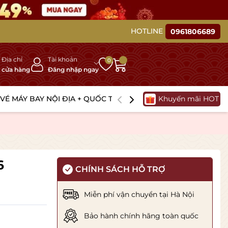
tầm vị thế, kết nối tâm giao
HOTLINE
0961806689
Địa chỉ
Tài khoản
0
cửa hàng
Đăng nhập ngay
VÉ MÁY BAY NỘI ĐỊA + QUỐC TẾ
TOUR DU LỊCH + VISA Q
Khuyến mãi HOT
6
CHÍNH SÁCH HỖ TRỢ
Miễn phí vận chuyển tại Hà Nội
Bảo hành chính hãng toàn quốc