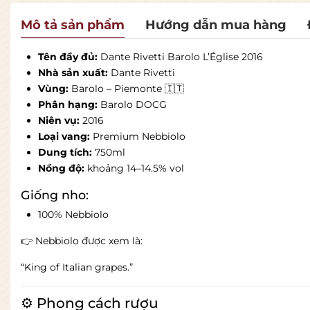
Mô tả sản phẩm
Hướng dẫn mua hàng
Tên đầy đủ:
Dante Rivetti Barolo L’Église 2016
Nhà sản xuất:
Dante Rivetti
Vùng:
Barolo – Piemonte 🇮🇹
Phân hạng:
Barolo DOCG
Niên vụ:
2016
Loại vang:
Premium Nebbiolo
Dung tích:
750ml
Nồng độ:
khoảng 14–14.5% vol
Giống nho:
100% Nebbiolo
👉 Nebbiolo được xem là:
“King of Italian grapes.”
⚙️ Phong cách rượu