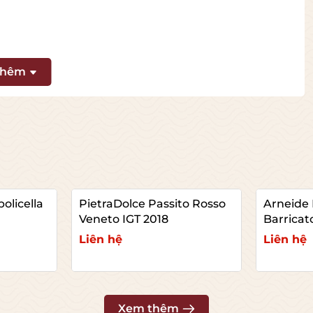
thêm
olicella
PietraDolce Passito Rosso
Arneide 
Veneto IGT 2018
Barricat
19
Liên hệ
Liên hệ
Xem chi tiết
Xem c
Xem thêm