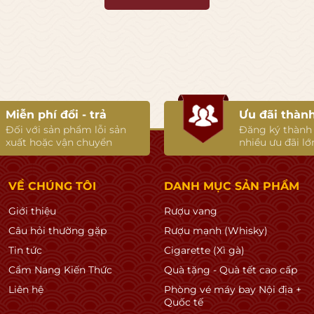
o
Miễn phí đổi - trả
Ưu đãi thành
Đối với sản phẩm lỗi sản
Đăng ký thành
xuất hoặc vận chuyển
nhiều ưu đãi lớ
VỀ CHÚNG TÔI
DANH MỤC SẢN PHẨM
Giới thiệu
Rượu vang
Câu hỏi thường gặp
Rượu mạnh (Whisky)
Tin tức
Cigarette (Xì gà)
Cẩm Nang Kiến Thức
Quà tặng - Quà tết cao cấp
Liên hệ
Phòng vé máy bay Nội địa +
Quốc tế