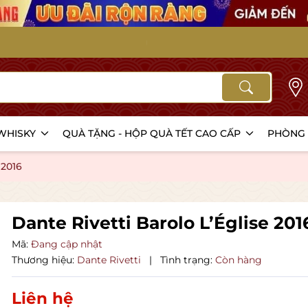
Caohunghangxin.com - Nâng 
 WHISKY
QUÀ TẶNG - HỘP QUÀ TẾT CAO CẤP
PHÒNG 
 2016
Dante Rivetti Barolo L’Église 201
Mã:
Đang cập nhật
Thương hiệu:
Dante Rivetti
|
Tình trạng:
Còn hàng
Liên hệ