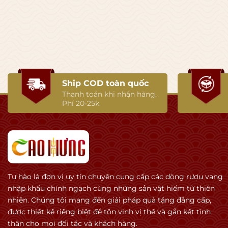
✅ chiều sâu terroir cực mạnh
🪨 Điểm ăn tiền mạnh nhất: terroir Barol
Barolo nổi tiếng:
đất marl & limestone,
Ship COD toàn quốc
khí hậu mát,
Thanh toán khi nhận hàng.
độ cao tốt.
Phí 20-25k
👉 Điều này giúp:
Nebbiolo giữ acid cực đẹp,
phát triển aroma cực phức tạp,
aging hàng chục năm.
Tự hào là đơn vị uy tín chuyên cung cấp các dòng rượu vang
Vintage 2016 đặc biệt:
nhập khẩu chính ngạch cùng những sản vật hiếm từ thiên
✅ freshness cao
nhiên. Chúng tôi mang đến giải pháp quà tặng đẳng cấp,
✅ tannin cực đẹp
được thiết kế riêng biệt để tôn vinh vị thế và gắn kết tình
✅ balance gần như hoàn hảo
thân cho mọi đối tác và khách hàng.