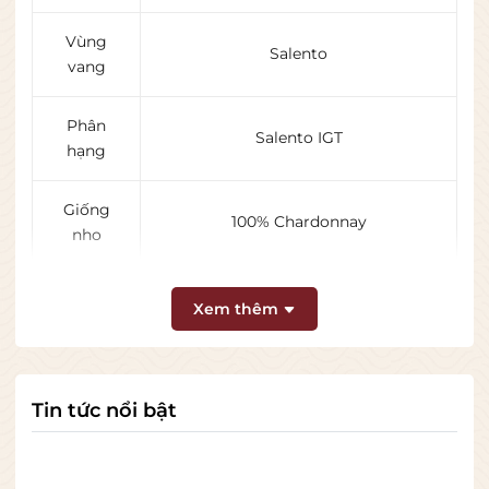
Vùng
Salento
vang
Phân
Salento IGT
hạng
Giống
100% Chardonnay
nho
Loại rượu
Vang trắng khô
Xem thêm
Dung
750ml
tích
Tin tức nổi bật
Nồng độ
13%
cồn