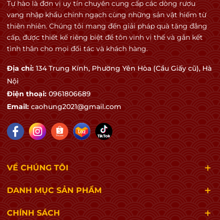
Tự hào là đơn vị uy tín chuyên cung cấp các dòng rượu
Trưởng thành
vang nhập khẩu chính ngạch cùng những sản vật hiếm từ
🪵 Gỗ sồi tinh tế
thiên nhiên. Chúng tôi mang đến giải pháp quà tặng đẳng
cấp, được thiết kế riêng biệt để tôn vinh vị thế và gắn kết
☕ Kem bơ nhẹ
tình thân cho mọi đối tác và khách hàng.
✨ Khoáng chất thanh lịch
Địa chỉ:
134 Trung Kính, Phường Yên Hòa (Cầu Giấy cũ), Hà
Nội
Điện thoại:
0961806689
👄 Cấu trúc vị rượu
Email:
caohung2021@gmail.com
Cảm nhận
Medium+ Body
Acid cân bằng
Chất rượu tròn đầy
VỀ CHÚNG TÔI
Hậu vị dài
Khi thưởng thức
DANH MỤC SẢN PHẨM
✅ Trái cây vàng chín mọng
CHÍNH SÁCH
✅ Cảm giác mềm mại, hơi béo