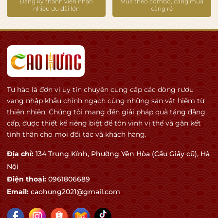
Đăng ký thành viên nhận
Mua theo combo, càng mua
nhiều ưu đãi lớn
càng rẻ
Tự hào là đơn vị uy tín chuyên cung cấp các dòng rượu
vang nhập khẩu chính ngạch cùng những sản vật hiếm từ
thiên nhiên. Chúng tôi mang đến giải pháp quà tặng đẳng
cấp, được thiết kế riêng biệt để tôn vinh vị thế và gắn kết
tình thân cho mọi đối tác và khách hàng.
Địa chỉ:
134 Trung Kính, Phường Yên Hòa (Cầu Giấy cũ), Hà
Nội
Điện thoại:
0961806689
Email:
caohung2021@gmail.com