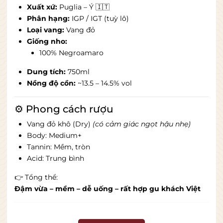
Xuất xứ:
Puglia
– Ý 🇮🇹
Phân hạng:
IGP / IGT (tuỳ lô)
Loại vang:
Vang đỏ
Giống nho:
100% Negroamaro
Dung tích:
750ml
Nồng độ cồn:
~13.5 – 14.5% vol
⚙️ Phong cách rượu
Vang đỏ khô (Dry)
(có cảm giác ngọt hậu nhẹ)
Body: Medium+
Tannin: Mềm, tròn
Acid: Trung bình
👉 Tổng thể:
Đậm vừa – mềm – dễ uống – rất hợp gu khách Việt
👃 Hương vị đặc trưng