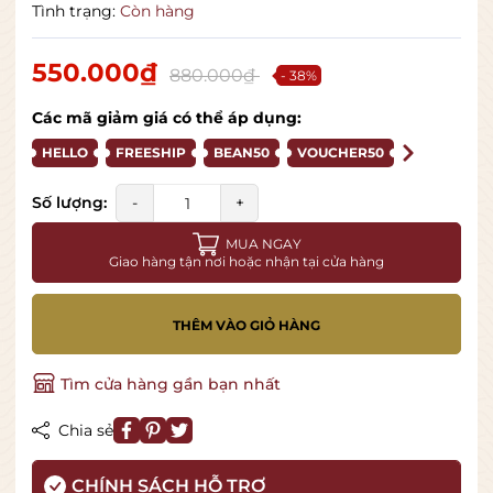
Tình trạng:
Còn hàng
550.000₫
880.000₫
- 38%
Các mã giảm giá có thể áp dụng:
HELLO
FREESHIP
BEAN50
VOUCHER50
Số lượng:
-
+
MUA NGAY
Giao hàng tận nơi hoặc nhận tại cửa hàng
THÊM VÀO GIỎ HÀNG
Tìm cửa hàng gần bạn nhất
Chia sẻ
CHÍNH SÁCH HỖ TRỢ