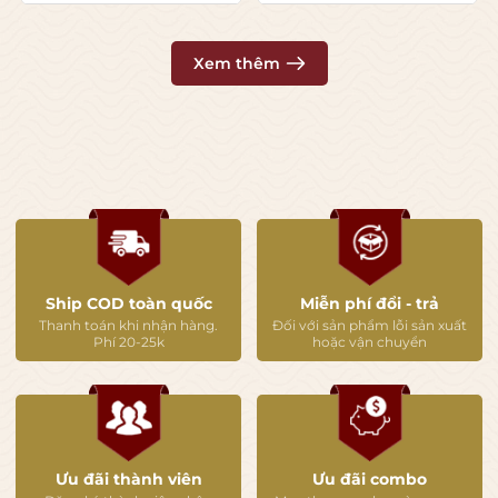
👉 Mục tiêu:
Giữ trái cây
Làm mềm tannin
Xem thêm
Tạo style dễ uống
🌡️ Phục vụ
Nhiệt độ:
16–18°C
Decant:
15–20 phút
🍖 Món ăn kết hợp
Bò bít tết
Ship COD toàn quốc
Miễn phí đổi - trả
BBQ
Thanh toán khi nhận hàng.
Đối với sản phẩm lỗi sản xuất
Thịt nướng
Phí 20-25k
hoặc vận chuyển
Ưu đãi thành viên
Ưu đãi combo