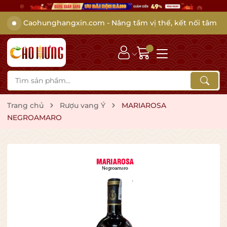
Caohunghangxin.com - Nâng tầm vị thế, kết nối tâm
giao
Trang chủ
Rượu vang Ý
MARIAROSA
NEGROAMARO