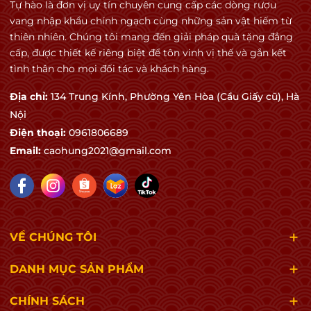
Tự hào là đơn vị uy tín chuyên cung cấp các dòng rượu
vang nhập khẩu chính ngạch cùng những sản vật hiếm từ
🍓 Quả mọng đỏ
thiên nhiên. Chúng tôi mang đến giải pháp quà tặng đẳng
Gia vị & trưởng thành
cấp, được thiết kế riêng biệt để tôn vinh vị thế và gắn kết
🥃 Vanilla
tình thân cho mọi đối tác và khách hàng.
🌶 Gia vị ngọt
Địa chỉ:
134 Trung Kính, Phường Yên Hòa (Cầu Giấy cũ), Hà
Nội
🌿 Thảo mộc khô
Điện thoại:
0961806689
🍫 Chocolate nhẹ
Email:
caohung2021@gmail.com
🚬 Thuốc lá
🪵 Gỗ sồi
Hương thơm đậm đà nhưng vẫn giữ được nét thanh
VỀ CHÚNG TÔI
lịch đặc trưng của Tuscany.
DANH MỤC SẢN PHẨM
👄 Cấu trúc vị rượu
CHÍNH SÁCH
Cảm nhận