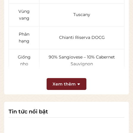
Vùng
Tuscany
vang
Phân
Chianti Riserva DOCG
hạng
Giống
90% Sangiovese – 10% Cabernet
nho
Sauvignon
Dung tích
750ml
Xem thêm
Nồng độ
13,5%
cồn
Tin tức nổi bật
Loại vang
Vang đỏ khô